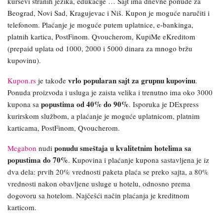
kursevi stranih jezika, edukacije … Sajt ima dnevne ponude za
Beograd, Novi Sad, Kragujevac i Niš. Kupon je moguće naručiti i
telefonom. Plaćanje je moguće putem uplatnice, e-bankinga,
platnih kartica, PostFinom. Qvoucherom, KupiMe eKreditom
(prepaid uplata od 1000, 2000 i 5000 dinara za mnogo bržu
kupovinu).
vrlo popularan sajt za grupnu kupovinu
Kupon.rs
je takođe
.
Ponuda proizvoda i usluga je zaista velika i trenutno ima oko 3000
popustima od 40% do 90%
kupona sa
. Isporuka je
DExpress
kurirskom službom, a plaćanje je moguće uplatnicom, platnim
karticama, PostFinom, Qvoucherom.
ponudu smeštaja u kvalitetnim hotelima sa
Megabon
nudi
popustima do 70%
. Kupovina i plaćanje kupona sastavljena je iz
dva dela: prvih 20% vrednosti paketa plaća se preko sajta, a 80%
vrednosti nakon obavljene usluge u hotelu, odnosno prema
dogovoru sa hotelom. Najčešći način plaćanja je kreditnom
karticom.