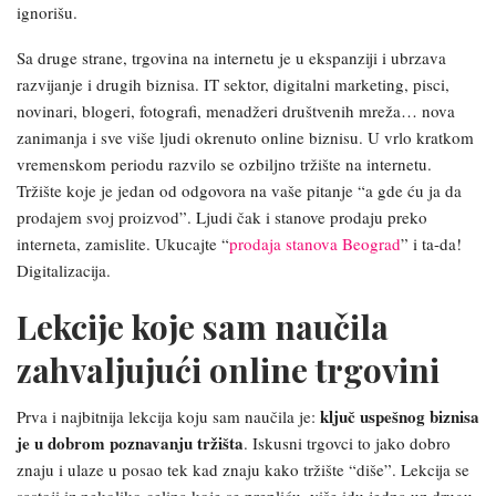
ignorišu.
Sa druge strane, trgovina na internetu je u ekspanziji i ubrzava
razvijanje i drugih biznisa. IT sektor, digitalni marketing, pisci,
novinari, blogeri, fotografi, menadžeri društvenih mreža… nova
zanimanja i sve više ljudi okrenuto online biznisu. U vrlo kratkom
vremenskom periodu razvilo se ozbiljno tržište na internetu.
Tržište koje je jedan od odgovora na vaše pitanje “a gde ću ja da
prodajem svoj proizvod”. Ljudi čak i stanove prodaju preko
interneta, zamislite. Ukucajte “
prodaja stanova Beograd
” i ta-da!
Digitalizacija.
Lekcije koje sam naučila
zahvaljujući online trgovini
ključ uspešnog biznisa
Prva i najbitnija lekcija koju sam naučila je:
je u dobrom poznavanju tržišta
. Iskusni trgovci to jako dobro
znaju i ulaze u posao tek kad znaju kako tržište “diše”. Lekcija se