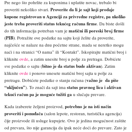
Pre nego što pohrlite za kuponima i uplatite novac, trebalo bi
Proverite da li je sajt koji prodaje
proveriti nekoliko stvari.
kupone registrovan u Agenciji za privredne registre, pa ukoliko
jeste treba proveriti status tekućeg računa firme
. Da biste došli
matični ili poreski broj firme
do tih informacija potreban vam je
(PIB)
. Potražite ove podatke na sajtu koji želite da proverite,
najčešće se nalaze na dnu početne strane, mada se neretko mogu
naći i na stranici “O nama” ili “Kontakt”. Iskopirajte matični broj i
kliknite
ovde
, a zatim unesite broj u polje za pretragu. Dobićete
bitno je da status bude aktivan
sve podatke o sajtu (
). Zatim
kliknite
ovde
i ponovo unesete matični broj sajta u polje za
važno je da piše
pretragu. Dobićete podatke o stanju računa (
“uključen”
status pravnog lica i aktivan
). To znači da sajt ima
tekući račun pa je moguće tužiti
ga
u slučaju prevare.
potrebno je na isti način
Kada izaberete željeni proizvod,
proveriti i ponuđača
(salon lepote, restoran, turistička agencija)
čije proizvode ili usluge kupujete. Ovo je jedina mogućnost zaštite
od prevara, što nije garancija da ipak neće doći do prevare. Zato je