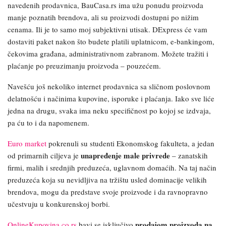
navedenih prodavnica, BauCasa.rs ima užu ponudu proizvoda
manje poznatih brendova, ali su proizvodi dostupni po nižim
cenama. Ili je to samo moj subjektivni utisak. DExpress će vam
dostaviti paket nakon što budete platili uplatnicom, e-bankingom,
čekovima građana, administrativnom zabranom. Možete tražiti i
plaćanje po preuzimanju proizvoda – pouzećem.
Navešću još nekoliko internet prodavnica sa sličnom poslovnom
delatnošću i načinima kupovine, isporuke i plaćanja. Iako sve liće
jedna na drugu, svaka ima neku specifičnost po kojoj se izdvaja,
pa ću to i da napomenem.
Euro market
pokrenuli su studenti Ekonomskog fakulteta, a jedan
unapređenje male privrede
od primarnih ciljeva je
– zanatskih
firmi, malih i srednjih preduzeća, uglavnom domaćih. Na taj način
preduzeća koja su nevidljiva na tržištu usled dominacije velikih
brendova, mogu da predstave svoje proizvode i da ravnopravno
učestvuju u konkurenskoj borbi.
prodajom proizvoda na
OnlineKupovina.co.rs
bavi se isključivo