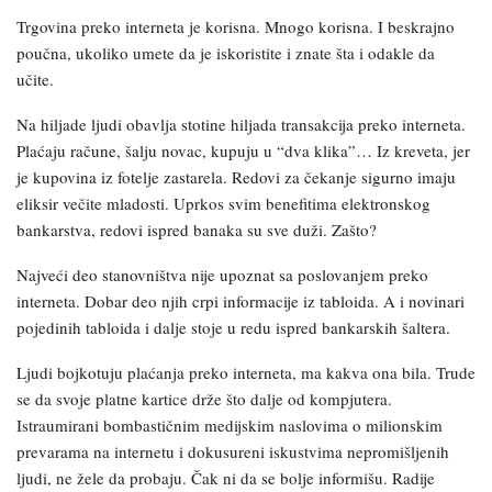
Trgovina preko interneta je korisna. Mnogo korisna. I beskrajno
poučna, ukoliko umete da je iskoristite i znate šta i odakle da
učite.
Na hiljade ljudi obavlja stotine hiljada transakcija preko interneta.
Plaćaju račune, šalju novac, kupuju u “dva klika”… Iz kreveta, jer
je kupovina iz fotelje zastarela. Redovi za čekanje sigurno imaju
eliksir večite mladosti. Uprkos svim benefitima elektronskog
bankarstva, redovi ispred banaka su sve duži. Zašto?
Najveći deo stanovništva nije upoznat sa poslovanjem preko
interneta. Dobar deo njih crpi informacije iz tabloida. A i novinari
pojedinih tabloida i dalje stoje u redu ispred bankarskih šaltera.
Ljudi bojkotuju plaćanja preko interneta, ma kakva ona bila. Trude
se da svoje platne kartice drže što dalje od kompjutera.
Istraumirani bombastičnim medijskim naslovima o milionskim
prevarama na internetu i dokusureni iskustvima nepromišljenih
ljudi, ne žele da probaju. Čak ni da se bolje informišu. Radije