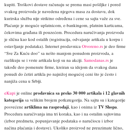
kupiti. Troškovi dostave računaju se prema masi pošiljke i pored
svakog proizvoda je navedena njegova masa za dostavu, dok
kurirska služba nije striktno određena i cene sa sajta važe za sve.
Plaćanje je moguće uplatnicom, e-bankingom, platnim karticama,
čekovima građana ili pouzećem. Procedura naručivanja proizvoda
je slična kao kod ostalih (registracija, odvajanje artikala u korpu i
ostavljanje podataka). Internet prodavnica
Otvoreno.rs
je deo firme
“Sve Za Kuću doo” sa nešto manjom ponudom proizvoda, a
razlikuju se i vrste artikala koji su na akciji.
Samodanas.rs
je
takođe deo pomenute firme, kreiran sa idejom da svakog dana
ponudi do četiri artikla po najnižoj mogućoj ceni što je često i
nanjiža cena u Srbiji.
prodavnica sa preko 30 000 artikala i 12 glavnih
eKupi
je online
kategorija
sa velikim brojem potkategorija. Na sajtu su i kategorije
artiklima na rasprodaji
TV Shopa
posvećene
, kao i onima iz
.
Procedura naručivanja ima tri koraka, kao i na ostalim sajtovima
(izbor predmeta, popunjavanje podataka o naručiocu i izbor
načina plaćanja i dostave). Ukoliko proizvod ne preuzimate lično,