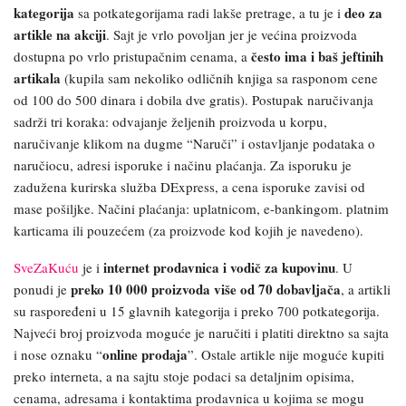
kategorija
deo za
sa potkategorijama radi lakše pretrage, a tu je i
artikle na akciji
. Sajt je vrlo povoljan jer je većina proizvoda
često ima i baš jeftinih
dostupna po vrlo pristupačnim cenama, a
artikala
(kupila sam nekoliko odličnih knjiga sa rasponom cene
od 100 do 500 dinara i dobila dve gratis). Postupak naručivanja
sadrži tri koraka: odvajanje željenih proizvoda u korpu,
naručivanje klikom na dugme “Naruči” i ostavljanje podataka o
naručiocu, adresi isporuke i načinu plaćanja. Za isporuku je
zadužena kurirska služba DExpress, a cena isporuke zavisi od
mase pošiljke. Načini plaćanja: uplatnicom, e-bankingom. platnim
karticama ili pouzećem (za proizvode kod kojih je navedeno).
internet prodavnica i vodič za kupovinu
SveZaKuću
je i
. U
preko 10 000 proizvoda više od 70 dobavljača
ponudi je
, a artikli
su raspoređeni u 15 glavnih kategorija i preko 700 potkategorija.
Najveći broj proizvoda moguće je naručiti i platiti direktno sa sajta
online prodaja
i nose oznaku “
”. Ostale artikle nije moguće kupiti
preko interneta, a na sajtu stoje podaci sa detaljnim opisima,
cenama, adresama i kontaktima prodavnica u kojima se mogu