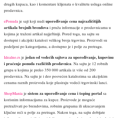
drugih kupaca, kao i komentare klijenata o kvalitetu usluga online
prodavnica.
upoređivanje cena najrazličitijih
ePonuda
je sajt koji nudi
artikala brojnih brendova
i pruža informacije o prodavnicama u
kojima je traže
ni artikal najjeftiniji. Pored toga, na sajtu su
dostupni i akcijski katalozi velikog broja trgovina. Pro
izvodi su
podeljeni po kategorijama, a dostupno je i polje za pretragu.
jedan od vodećih sajtova za upoređivanje, kupovinu
Idealno.rs
je
i praćenje ponuda različitih prodavnica
. Na sajtu je 12 robnih
grupa u kojima je
preko 350 000 artikala iz više od 200
prodavnica. Na sajtu je i deo posvećen katalozima sa akcijskim
cenama raznih proizvoda koje plasiraju vodeći trgovinski lanci.
sistem za upoređivanje cena i šoping portal
ShopMania
je
sa
korisnim informacijama za kupce. Proizvode je moguće
pretraživati po brendovima, robnim grupama ili ukucavanjem
ključne reči u polje za pretragu. Nakon toga, na sajtu dobijate