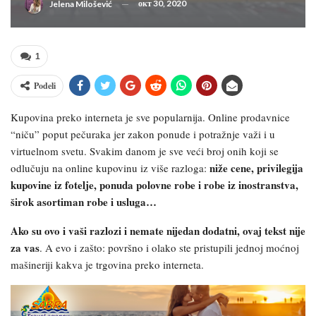
окт 30, 2020
Jelena Milošević
1
Podeli
Kupovina preko interneta je sve popularnija. Online prodavnice
“niču” poput pečuraka jer zakon ponude i potražnje važi i u
virtuelnom svetu. Svakim danom je sve veći broj onih koji se
niže cene, privilegija
odlučuju na online kupovinu iz više razloga:
kupovine iz fotelje, ponuda polovne robe i robe iz inostranstva,
širok asortiman robe i usluga…
Ako su ovo i vaši razlozi i nemate nijedan dodatni, ovaj tekst nije
za vas
. A evo i zašto: površno i olako ste pristupili jednoj moćnoj
mašineriji kakva je trgovina preko interneta.