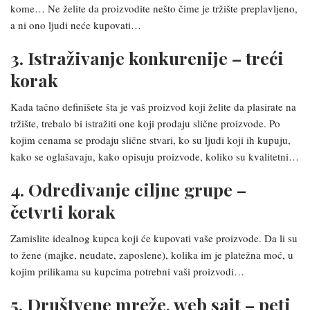
kome… Ne želite da proizvodite nešto čime je tržište preplavljeno,
a ni ono ljudi neće kupovati…
3. Istraživanje konkurenije – treći
korak
Kada tačno definišete šta je vaš proizvod koji želite da plasirate na
tržište, trebalo bi istražiti one koji prodaju slične proizvode. Po
kojim cenama se prodaju slične stvari, ko su ljudi koji ih kupuju,
kako se oglašavaju, kako opisuju proizvode, koliko su kvalitetni…
4. Određivanje ciljne grupe –
četvrti korak
Zamislite idealnog kupca koji će kupovati vaše proizvode. Da li su
to žene (majke, neudate, zaposlene), kolika im je platežna moć, u
kojim prilikama su kupcima potrebni vaši proizvodi…
5. Društvene mreže, web sajt – peti