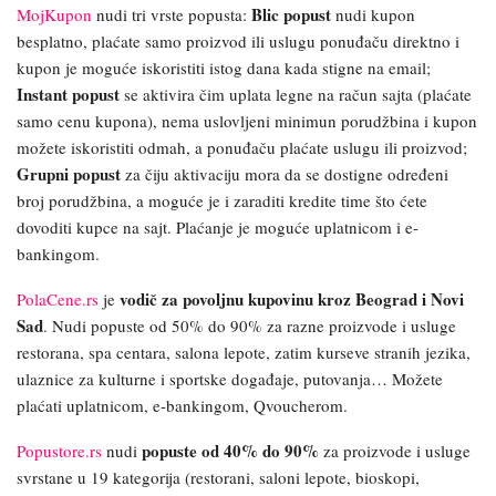
Blic popust
MojKupon
nudi tri vrste popusta:
nudi kupon
besplatno, plaćate samo proizvod ili uslugu ponuđaču direktno i
kupon je moguće iskoristiti istog dana kada stigne na email;
Instant popust
se aktivira čim uplata legne na račun sajta (plaćate
samo cenu kupona), nema uslovljeni minimun porudžbina i kupon
možete iskoristiti odmah, a ponuđaču plaćate uslugu ili proizvod;
Grupni popust
za čiju aktivaciju mora da se dostigne određeni
broj porudžbina, a moguće je i zaraditi kredite time što ćete
dovoditi kupce na sajt. Plaćanje je moguće uplatnicom i e-
bankingom.
vodič za povoljnu kupovinu kroz Beograd i Novi
PolaCene.rs
je
Sad
. Nudi popuste od 50% do 90% za razne proizvode i usluge
restorana, spa centara, salona lepote, zatim kurseve stranih jezika,
ulaznice za kulturne i sportske događaje, putovanja… Možete
plaćati uplatnicom, e-bankingom, Qvoucherom.
popuste od 40% do 90%
Popustore.rs
nudi
za proizvode i usluge
svrstane u 19 kategorija (restorani, saloni lepote, bioskopi,