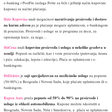
e-banking i PostFin (usluga Pošte za brži i jeftiniji način kupovine
kupona) su načini plaćanja.
naručivanja proizvoda i dostave
Halo Kupovina
nudi mogućnost
na kućnu adresu
pa je plaćanje moguće uplatnicom, e-bankingom
ili pouzećem. Proizvodi i usluge su iz programa za decu, za
opremanje kuće, za negu…
kupovinu proizvoda i usluga u nekoliko gradova u
HitCena
nudi
zemlji
. Popusti su različiti, kao i vrste proizvoda (putovanja, hrana
i piće, edukacija, lepota i zdravlje).
Plaća se uplatnicom i e-
bankingom.
sajt specijalizovan za medicinske usluge
HitDoktor
je
na popustu
(50-90%) u Beogradu i Novom Sadu, koje plaćate uplatnicom ili e-
bankingom.
popuste od 50% do 90% na proizvode i
Kupon Auto
pruža
usluge iz oblasti automobilizma
. Kupone možete iskoristiti u
Beogradu, Novom Sadu, Nišu i Smederevu, a plaća se uplatnicom