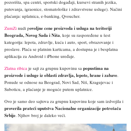
pozorišta, spa centri, sportski događaji, kursevi stranih jezika,
putovanja, igraonice, stomatološke i zdravstvene usluge). Načini
plaćanja: uplatnica, e-banking, Qvoucher.
ovoljne cene proizvoda i usluga na teritoriji
ZumZi
nudi p
Beograda, Novog Sada i Niša
, koje su raspoređene u šest
kategorija: lepota, zdravlje, kuća i auto, sport, obrazovanje i
proslave. Plaća se platnim karticama, a dostupna je i besplatna
aplikacija za Android i iPhone uređaje.
popustima na
Zlatna ribica
je sajt za grupnu kupovinu sa
proizvode i usluge iz oblasti zdravlja, lepote, hrane i zabave
.
Ponude se odnose na Beograd, Novi Sad, Niš, Kragujevac i
Suboticu, a plaćanje je moguće putem uplatnice.
Ovo je samo deo sajtova za grupnu kupovinu koje sam izdvojila i
proverila prateći uputstva Nacionalne organizacije potrošača
Srbije
. Njihov broj je daleko veći.