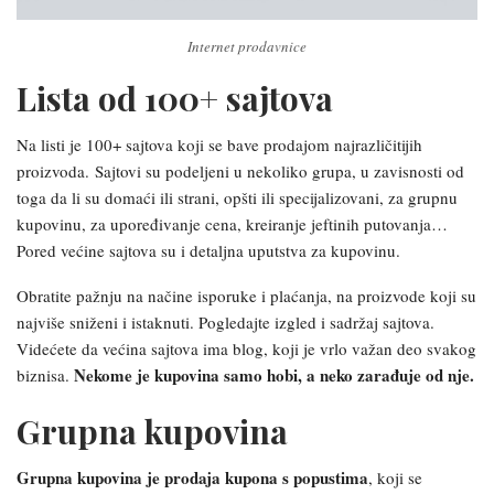
Internet prodavnice
Lista od 100+ sajtova
Na listi je 100+ sajtova koji se bave prodajom najrazličitijih
proizvoda.
Sajtovi su podeljeni u nekoliko grupa, u zavisnosti od
toga da li su domaći ili strani, opšti ili specijalizovani, za grupnu
kupovinu, za upoređivanje cena, kreiranje jeftinih putovanja…
Pored većine sajtova su i detaljna uputstva za kupovinu.
Obratite pažnju na načine isporuke i plaćanja, na proizvode koji su
najviše sniženi i istaknuti. Pogledajte izgled i sadržaj sajtova.
Videćete da većina sajtova ima blog, koji je vrlo važan deo svakog
Nekome je kupovina samo hobi, a neko zarađuje od nje.
biznisa.
Grupna kupovina
Grupna kupovina je prodaja kupona s popustima
, koji se