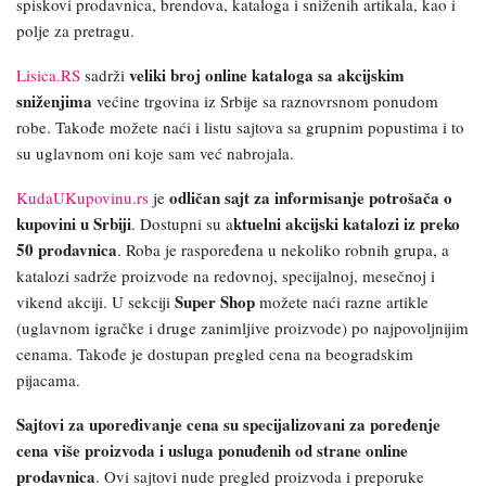
spiskovi prodavnica, brendova, kataloga i sniženih artikala, kao i
polje za pretragu.
veliki broj online kataloga sa akcijskim
Lisica.RS
sadrži
sniženjima
većine trgovina iz Srbije sa raznovrsnom ponudom
robe. Takođe možete naći i listu sajtova sa grupnim popustima i to
su uglavnom oni koje sam već nabrojala.
odličan sajt za informisanje potrošača o
KudaUKupovinu.rs
je
kupovini u Srbiji
ktuelni akcijski katalozi iz preko
. Dostupni su a
50 prodavnica
. Roba je raspoređena u nekoliko robnih grupa, a
katalozi sadrže proizvode na redovnoj, specijalnoj, mesečnoj i
Super Shop
vikend akciji. U sekciji
možete naći razne artikle
(uglavnom igračke i druge zanimljive proizvode) po najpovoljnijim
cenama. Takođe je dostupan pregled cena na beogradskim
pijacama.
Sajtovi za upoređivanje cena su specijalizovani za poređenje
cena više proizvoda i usluga ponuđenih od strane online
prodavnica
. Ovi sajtovi
nude pregled proizvoda i preporuke