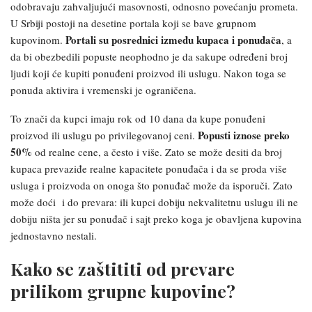
odobravaju zahvaljujući masovnosti, odnosno povećanju prometa.
U Srbiji postoji na desetine portala koji se bave grupnom
Portali su posrednici između kupaca i ponuđača
kupovinom.
, a
da bi obezbedili popuste neophodno je da sakupe određeni broj
ljudi koji će kupiti ponuđeni proizvod ili uslugu. Nakon toga se
ponuda aktivira i vremenski je ograničena.
To znači da kupci imaju rok od 10 dana da kupe ponuđeni
Popusti iznose preko
proizvod ili uslugu po privilegovanoj ceni.
50%
od realne cene, a često i više. Zato se može desiti da broj
kupaca prevaziđe realne kapacitete ponuđača i da se proda više
usluga i proizvoda on onoga što ponuđač može da isporuči. Zato
može doći i do prevara: ili kupci dobiju nekvalitetnu uslugu ili ne
dobiju ništa jer su ponuđač i sajt preko koga je obavljen
a
kupovina
jednostavno nestali.
Kako se zaštititi od prevare
prilikom grupne kupovine?