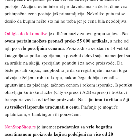
postoje. Akcije u ovim internet prodavnicama su česte, čime već
pristupačna cena postaje još primamljivija. Nekoliko puta mi se
desilo da kupim nešto što mi ne treba jer je cena bila neodoljiva.
Na
Od igle do lokomotive
je
odličan naziv za ovu grupu sajtova.
ovom portalu možete pronaći preko 55 000 artikala,
a neke od
po vrlo povoljnim cenama
njh
. Proizvodi su svrstani u 14 velikih
kategorija sa potkategorijama, a posebni delovi sajta namenjeni su
za artikle na akciji, specijalnu ponudu i za nove proizvode. Da
biste postali kupac, neophodno je da se registrujete i nakon toga
odvajate željenu robu u korpu, nakon čega dobijate email sa
uputstvima za plaćanje, tačnom cenom i rokom isporuke. Isporuku
obavljaju kurirske službe (City express i A2B express) i troškovi
ima i artikala čiji
transporta zavise od težine proizvoda. Na sajtu
su troškovi isporuke uračunati u cenu
. Plaćanje je moguće
uplatnicom, e-bankingom ili pouzećem.
prodavnica sa vrlo bogatim
NonStopShop.rs
je internet
asortimanom proizvoda koji su podeljeni na više od 20