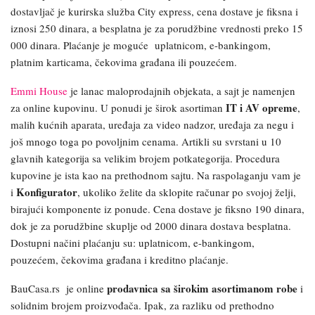
dostavljač je kurirska služba City express, cena dostave je fiksna i
iznosi 250 dinara, a besplatna je za porudžbine vrednosti preko 15
000 dinara. Plaćanje je moguće uplatnicom, e-bankingom,
platnim karticama, čekovima građana ili pouzećem.
Emmi House
je lanac maloprodajnih objekata, a sajt je namenjen
IT i AV opreme
za online kupovinu. U ponudi je
širok asortiman
,
malih kućnih aparata, uređaja za video nadzor, uređaja za negu i
još mnogo toga po povoljnim cenama.
Artikli su svrstani u 10
glavnih kategorija sa velikim brojem potkategorija. Procedura
kupovine je ista kao na prethodnom sajtu. Na raspolaganju vam je
Konfigurator
i
, ukoliko želite da sklopite računar po svojoj želji,
birajući komponente iz ponude. Cena dostave je fiksno 190 dinara,
dok je za porudžbine skuplje od 2000 dinara dostava besplatna.
Dostupni načini plaćanju su: uplatnicom, e-bankingom,
pouzećem, čekovima građana i kreditno plaćanje.
prodavnica sa širokim asortimanom robe
BauCasa.rs je online
i
solidnim brojem proizvođača. Ipak, za razliku od prethodno