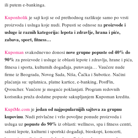
ili putem e-bankinga.
Kuponholik
je sajt koji se od prethodnog razlikuje samo po vrsti
proizvode i
proizvoda i usluga koje nudi. Popusti se odnose na
usluge iz raznih kategorija: lepota i zdravlje, hrana i piće,
zabava, sport, fitness…
nove grupne popuste od 40% do
Kupoman
svakodnevno
donosi
90%
za proizvode i usluge iz oblasti lepote i zdravlja, hrane i pića,
fitnesa i sporta, kulturnih događaja, putovanja… Vaučere nude
firme iz Beograda, Novog Sada, Niša, Čačka i Subotice. Načini
plaćanja su: uplatnica, platne kartice, e-banking, PostFin,
Qvoucher. Vaučere je moguće poklanjati. Program redovnih
korisnika pruža dodatne popuste sakupljanjem Kupoman kredita.
jedan od najpopularnijih sajtova za grupnu
KupiMe.com
je
kupovinu
. Nudi privlačne i vrlo povoljne ponude proizvoda i
popuste do 90%
usluga uz
iz oblasti: wellness, spa i fitness centri,
saloni lepote, kulturni i sportski događaji, bioskopi, koncerti,