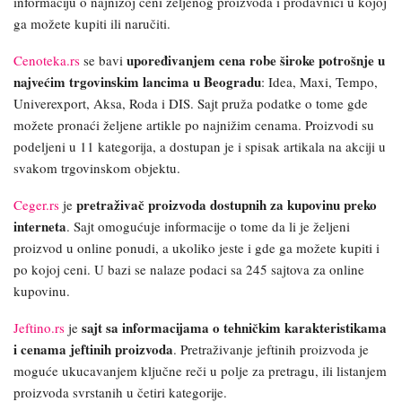
informaciju o najnižoj ceni željenog proizvoda i prodavnici u kojoj
ga možete kupiti ili naručiti.
upoređivanjem cena robe široke potrošnje u
Cenoteka.rs
se bavi
najvećim trgovinskim lancima u Beogradu
: Idea, Maxi, Tempo,
Univerexport, Aksa, Roda i DIS. Sajt pruža podatke o tome gde
možete pronaći željene artikle po najnižim cenama. Proizvodi su
podeljeni u 11 kategorija, a dostupan je i spisak artikala na akciji u
svakom trgovinskom objektu.
pretraživač proizvoda dostupnih za kupovinu preko
Ceger.rs
je
interneta
. Sajt omogućuje informacije o tome da li je željeni
proizvod u online ponudi, a ukoliko jeste i gde ga možete kupiti i
po kojoj ceni. U bazi se nalaze podaci sa 245 sajtova za online
kupovinu.
sajt sa informacijama o tehničkim karakteristikama
Jeftino.rs
je
i cenama jeftinih proizvoda
. Pretraživanje jeftinih proizvoda je
moguće ukucavanjem ključne reči u polje za pretragu, ili listanjem
proizvoda svrstanih u četiri kategorije.