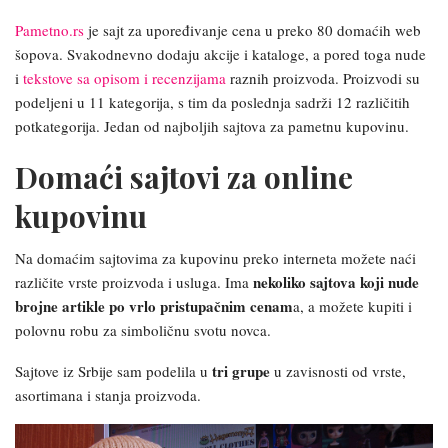
Pametno.rs
je sajt za upoređivanje cena u preko 80 domaćih web
šopova. Svakodnevno dodaju akcije i kataloge, a pored toga nude
i
tekstove sa opisom i recenzijama
raznih proizvoda. Proizvodi su
podeljeni u 11 kategorija, s tim da poslednja sadrži 12 različitih
potkategorija. Jedan od najboljih sajtova za pametnu kupovinu.
Domaći sajtovi za online
kupovinu
Na domaćim sajtovima za kupovinu preko interneta možete naći
nekoliko sajtova koji nude
različite vrste proizvoda i usluga. Ima
brojne artikle po vrlo pristupačnim cenam
a, a možete kupiti i
polovnu robu za simboličnu svotu novca.
tri grupe
Sajtove iz Srbije sam podelila u
u zavisnosti od vrste,
asortimana i stanja proizvoda.