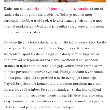
Kada sam napisala
tekst o hobijima koji donose zaradu
, nisam ni
sanjala da ću pogoditi srž problema. Tekst je rezultat mog
verovanja u hobi, u trud i rad, u kvalitet, znanje, talenat… u moć
internet marketinga. Ovaj tekst je rezultat vašeg verovanja u mene
i moje znanje i iskustvo.
Od objavljivanja teksta do danas je prošlo tačno mesec i po. Javilo
mi se jedno 15 žena iz različitih razloga i na različite načine.
Komentare ispod teksta na blogu su ostavljale žene koje su svoj
hobi pretvorile u posao od koga žive. Komentari na Facebook
stranici su uglavnom od žena koje gaje veliku strast prema svom
hobiju i povremeno unovče svoj rad. Hobi je dodatni izvor zarade,
ali ima potencijala da se pretvori u nešto ozbiljnije i unosnije.
Najveći broj žena me kontaktiralo privatnom porukom na e-mail
adresu bloga ili u inbox Facebook stranice. Svaka ima omiljeni
hobi ili više njih, specifične talente, drugačije sfere interesovanja,
svoje zanimanje, svoj kreativni svet… I svaka je imala isto pitanje:
“A kako i kad ja mogu da zaradim od hobija?”