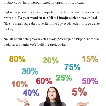
nužno kupovini pristupati naročito oprezno i studiozno.
Sajtovi koje sam navela su popularni među građanima, a svaki sam
Registrovani su u APR-u i imaju aktivan račun kod
proverila.
NBS
. Vama ostaje da proverite firme čije proizvode i usluge želite
da kupite.
Na isti način ćete proveravati i svoje potencijalne kupce, naročito
kada su u pitanju veće količine proizvoda.