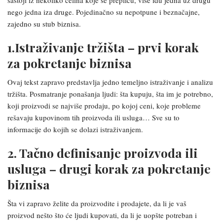
sastoji iz nekoliko celina koje se prepliću, više idu jedna uz drugu
nego jedna iza druge. Pojedinačno su nepotpune i beznačajne,
zajedno su stub biznisa.
1.Istraživanje tržišta – prvi korak
za pokretanje biznisa
Ovaj tekst zapravo predstavlja jedno temeljno istraživanje i analizu
tržišta. Posmatranje ponašanja ljudi: šta kupuju, šta im je potrebno,
koji proizvodi se najviše prodaju, po kojoj ceni, koje probleme
rešavaju kupovinom tih proizvoda ili usluga… Sve su to
informacije do kojih se dolazi istraživanjem.
2. Tačno definisanje proizvoda ili
usluga – drugi korak za pokretanje
biznisa
Šta vi zapravo želite da proizvodite i prodajete, da li je vaš
proizvod nešto što će ljudi kupovati, da li je uopšte potreban i