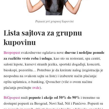
Popusti pri grupnoj kupovini
Lista sajtova za grupnu
kupovinu
dnevne i nedeljne ponude
Beopopust
svakodnevno oglašava
nove
za različite vrste roba i usluga
, kao sto su restorani, spa centri,
saloni lepote, kursevi stranih jezika, sportski događaji, koncerti,
bioskopi, pozorišta… Potrebno je da kreirate nalog (registracija je
neopodna na svakom sajtu sa liste) i izaberete način plaćanja:
opšta uplatnica, e-banking, Qvoucher (više o ovom načinu
plaćanja pročitajte
ovde
).
popuste i akcije od 50% do 90%
BiGpopust
nudi
i trenutno su
dostupni popusti za Beograd, Novi Sad, Niš i Pančevo. Popusti su