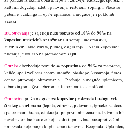
za ponude iz raznih oblasti: lepota i zdravlje, edukacije, sportski i
kulturni događaji, izleti i putovanja, restorani, šoping… Plaća se
putem e-bankinga ili opšte uplatnice, a moguće je i pokloniti
vaučer.
popuste od 10% do 90% na
BiGputovanja
je sajt koji nudi
kupovinu turističkih aranžmana
u zemlji i inostranstvu,
autobuskih i avio karata, putnog osiguranja… Način kupovine i
plaćanja je isti kao na prethodnom sajtu.
popustima do 90%
Grupko
obezbeđuje ponude sa
za restorane,
kafiće, spa i wellness centre, masaže, bioskope, krstarenja, fitnes
centre, putovanja, obrazovanje… Plaćanje je moguće uplatnicom,
e-bankingom i Qvoucherom, a kupon možete pokloniti.
kupovine proizvoda i usluga vrlo
Grupovina
pruža mogućnost
širokog asortimana
(lepota, zdravlje, putovanja, igračke za decu,
spa tretmani, hrana, edukacija) po povoljnim cenama. Izdvojila bih
povoljne online kurseve koji su dostupni svima, nasuprot većini
proizvoda koje mogu kupiti samo stanovnici Beograda. Uplatnica,