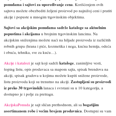
ponudama i sajtovi za upoređivanje cena
. Korišćenjem ovih
sajtova možete obezbediti željeni proizvod po najnižoj ceni i pratiti
akcije i popuste u mnogim trgovinskim objektima.
Sajtovi sa akcijskim ponudama sadrže kataloge sa aktuelnim
popustima i akcijama
u brojnim trgovinskim lancima. Na
akcijskim sniženjima možete naći na hiljade proizvoda iz različitih
robnih grupa (hrana i piće, kozmetika i nega, kućna hemija, odeća
i obuća, tehnika, sve za kuću…).
kataloge
Akcije i katalozi
je sajt koji sadrži
, zanimljive vesti,
šoping listu, opis prodavaca sa mapom sajta, spisak brendova na
akciji, spisak gradova u kojima možete kupiti snižene proizvode,
Zastupljeni su proizvodi
listu proizvoda koji su trenutno na akciji.
iz preko 30 trgovinskih
lanaca i svrstani su u 10 kategorija, a
dostupno je i polje za pretragu.
bogatijim
AkcijskaPonuda
je sajt sličan prethodnom, ali sa
asortimanom robe i većim brojem prodavnica
. Dostupni su vam