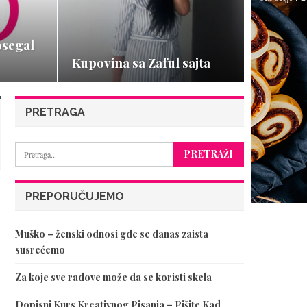
osegal
Kupovina sa Zaful sajta
PRETRAGA
PREPORUČUJEMO
Muško – ženski odnosi gde se danas zaista
susrećemo
Za koje sve radove može da se koristi skela
Dopisni Kurs Kreativnog Pisanja – Pišite Kad