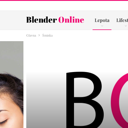
Lepota
Lifes
Glavna
Šminka