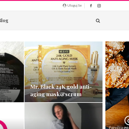
Uloguj Se
Blog
Mr. Black 24K gold anti-
aging mask&serum