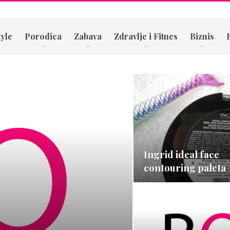
tyle
Porodica
Zabava
Zdravlje i Fitnes
Biznis
Ingrid ideal face
contouring paleta