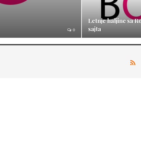
Letnje haljine sa R
sajta
0