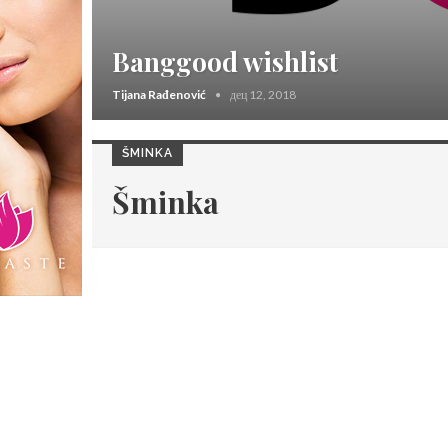
Banggood wishlist
Tijana Rađenović
дец 12, 2018
ŠMINKA
Šminka