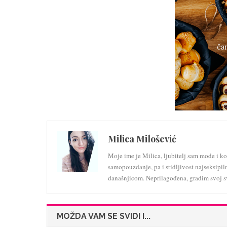
Milica Milošević
Moje ime je Milica, ljubitelj sam mode i koz
samopouzdanje, pa i stidljivost najseksipil
današnjicom. Neprilagođena, gradim svoj s
MOŽDA VAM SE SVIDI I...