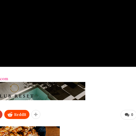
s.com
ReddIt
0