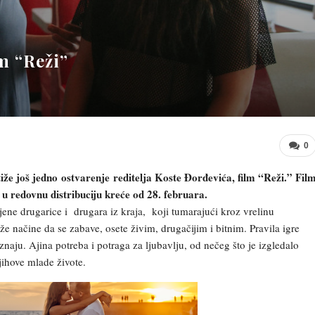
m “Reži”
0
iže još jedno ostvarenje reditelja Koste Đorđevića, film “Reži.” Fil
 u redovnu distribuciju kreće od 28. februara.
jene drugarice i drugara iz kraja, koji tumarajući kroz vrelinu
 načine da se zabave, osete živim, drugačijim i bitnim. Pravila igre
riznaju. Ajina potreba i potraga za ljubavlju, od nečeg što je izgledalo
jihove mlade živote.