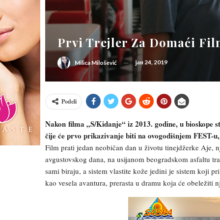
Prvi Trejler Za Domaći Fil
јан 24, 2019
Milica Milošević
Podeli
Nakon filma „S/Kidanje“ iz 2013. godine, u bioskope st
čije će prvo prikazivanje biti na ovogodišnjem FEST-u,
Film prati jedan neobičan dan u životu tinejdžerke Aje, n
avgustovskog dana, na usijanom beogradskom asfaltu traže
sami biraju, a sistem vlastite kože jedini je sistem koji p
kao vesela avantura, prerasta u dramu koja će obeležiti n