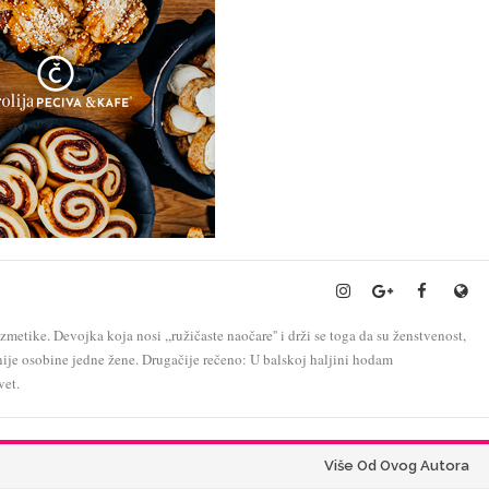
metike. Devojka koja nosi ,,ružičaste naočare'' i drži se toga da su ženstvenost,
nije osobine jedne žene. Drugačije rečeno: U balskoj haljini hodam
vet.
Više Od Ovog Autora