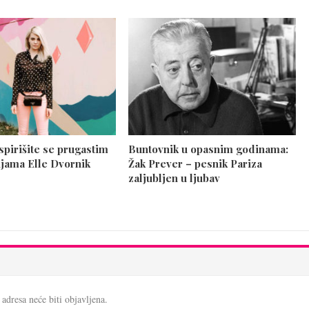
spirišite se prugastim
Buntovnik u opasnim godinama:
jama Elle Dvornik
Žak Prever – pesnik Pariza
zaljubljen u ljubav
adresa neće biti objavljena.