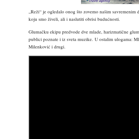
„Reži“ je ogledalo onog što zovemo našim savremenim dru
koju smo živeli, ali i naslutiti obrisi budućnosti.
Glumačku ekipu predvode dve mlade, harizmatične glumic
publici poznate i iz sveta muzike. U ostalim ulogama: M
Milenković i drugi.