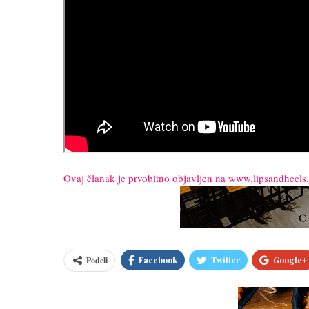
Continue
Ovaj članak je prvobitno objavljen na www.lipsandheel
Reading
Podeli
Facebook
Twitter
Google+