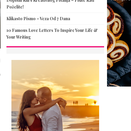
Dopisni Kurs Kreativnog Pisanja – Pišite Kad
Poželite!
Klikasto Pismo – Veza Od 7 Dana
10 Famous Love Letters To Inspire Your Life &
Your Writing
m