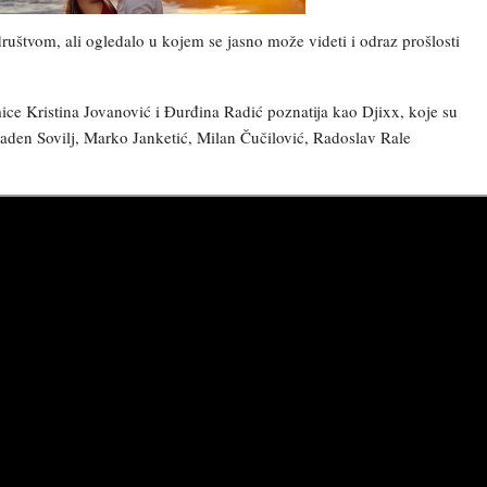
štvom, ali ogledalo u kojem se jasno može videti i odraz prošlosti
e Kristina Jovanović i Đurđina Radić poznatija kao Djixx, koje su
laden Sovilj, Marko Janketić, Milan Čučilović, Radoslav Rale