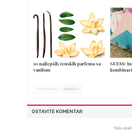
10 najlepših ženskih parfema sa
GUESS: In
vanilom
kombinaci
PRETHODNO
SLEDEĆE
OSTAVITE KOMENTAR
Vaša email 