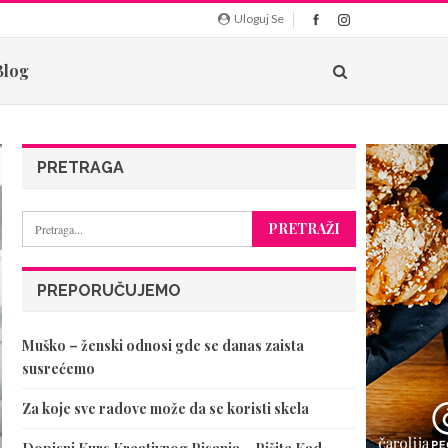
Uloguj Se
Blog
PRETRAGA
PREPORUČUJEMO
Muško – ženski odnosi gde se danas zaista
susrećemo
Za koje sve radove može da se koristi skela