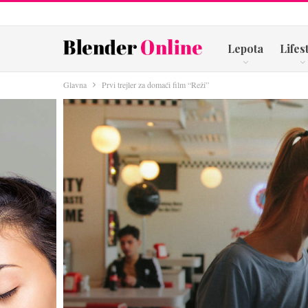
Lepota
Lifes
Glavna
Prvi trejler za domaći film “Reži”