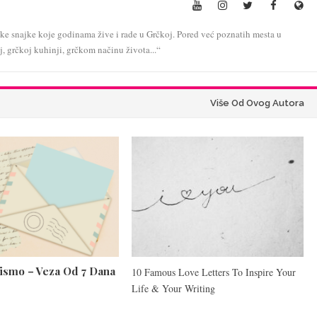
rčke snajke koje godinama žive i rade u Grčkoj. Pored već poznatih mesta u
oj, grčkoj kuhinji, grčkom načinu života...“
Više Od Ovog Autora
Pismo – Veza Od 7 Dana
10 Famous Love Letters To Inspire Your
Life & Your Writing