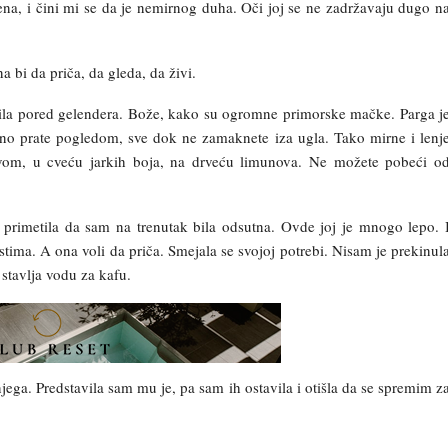
na, i čini mi se da je nemirnog duha. Oči joj se ne zadržavaju dugo n
bi da priča, da gleda, da živi.
la pored gelendera. Bože, kako su ogromne primorske mačke. Parga j
rno prate pogledom, sve dok ne zamaknete iza ugla. Tako mirne i lenj
avom, u cveću jarkih boja, na drveću limunova. Ne možete pobeći o
primetila da sam na trenutak bila odsutna. Ovde joj je mnogo lepo. 
ostima. A ona voli da priča. Smejala se svojoj potrebi. Nisam je prekinul
 stavlja vodu za kafu.
ga. Predstavila sam mu je, pa sam ih ostavila i otišla da se spremim z