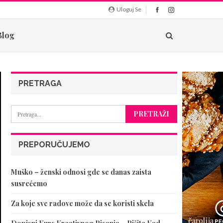
Uloguj Se
Blog
PRETRAGA
PREPORUČUJEMO
Muško – ženski odnosi gde se danas zaista
susrećemo
Za koje sve radove može da se koristi skela