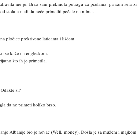
dravila me je. Brzo sam prekinula potragu za pčelama, pa sam sela z
spod stola u nadi da neće primetiti pečate na njima.
na pločice prekrivene laticama i lišćem.
o se kaže na engleskom.
atno što ih je primetila.
 Odakle si?
gla da ne primeti koliko brzo.
anje Albanije bio je novac (Well, money). Došla je sa mužem i majkom