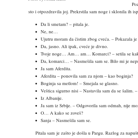
Poz
sto i otpozdravila joj. Prekrstila sam noge i sklonila ih i
Da li smetam? – pitala je.
Ne, ne…
Ujutru moram da čistim zbog cveća. – Pokazala je 
Da, jasno. Ali ipak, cveće je divno.
Tvoje noge… Am… am… Komarci? – setila se kak
Da, komarci… – Nasmešila sam se. Bilo mi je neprij
Ja sam Aferdita.
Aferdita – ponovila sam za njom – kao boginja?
Boginja sa metlom! – Smejala se glasno.
Veštica sigurno nisi – Nastavila sam da se šalim. –
Iz Albanije.
Ja sam iz Srbije. – Odgovorila sam odmah, nije mo
O… A kako se zoveš?
Sanja – Nasmešila sam se.
Pitala sam je zašto je došla u Pargu. Razlog za napušt