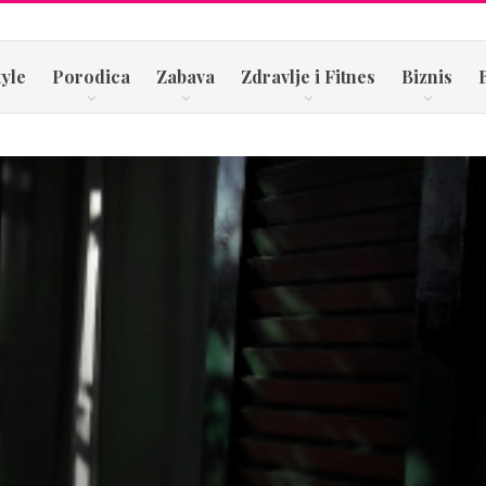
tyle
Porodica
Zabava
Zdravlje i Fitnes
Biznis