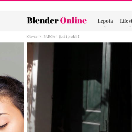
Lepota
Lifes
Glavna
PARGA – ljudi i predeli I