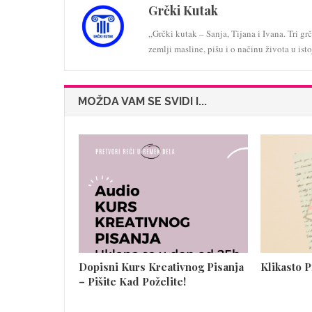
Grčki Kutak
„Grčki kutak – Sanja, Tijana i Ivana. Tri g
zemlji masline, pišu i o načinu života u ist
MOŽDA VAM SE SVIDI I...
Dopisni Kurs Kreativnog Pisanja
Klikasto 
– Pišite Kad Poželite!