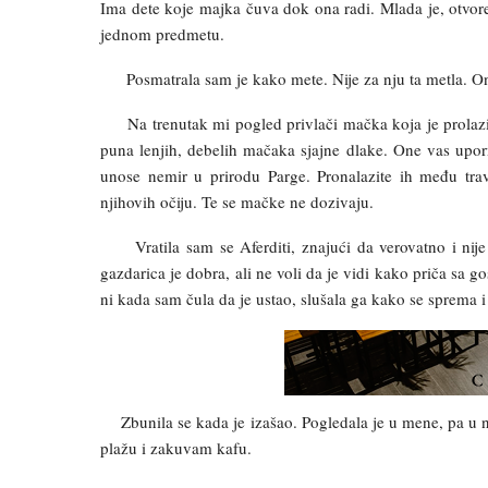
Ima dete koje majka čuva dok ona radi. Mlada je, otvore
jednom predmetu.
Posmatrala sam je kako mete. Nije za nju ta metla. Ona 
Na trenutak mi pogled privlači mačka koja je prolazi
puna lenjih, debelih mačaka sjajne dlake. One vas upo
unose nemir u prirodu Parge. Pronalazite ih među tr
njihovih očiju. Te se mačke ne dozivaju.
Vratila sam se Aferditi, znajući da verovatno i nije 
gazdarica je dobra, ali ne voli da je vidi kako priča sa g
ni kada sam čula da je ustao, slušala ga kako se sprema i
Zbunila se kada je izašao. Pogledala je u mene, pa u nje
plažu i zakuvam kafu.