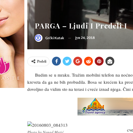
PARGA – Ljudi I Predeli I
јун 26, 2018
Grčki Kutak
Podeli
Budim se u mraku. Tražim mobilni telefon na noćnom sto
kreveta da ga ne bih probudila. Bosa se krećem ka prozo
dovoljno da vidim sto na terasi i cveće iznad njega. Čini
Ob
cve
Photo by Nenad Matić