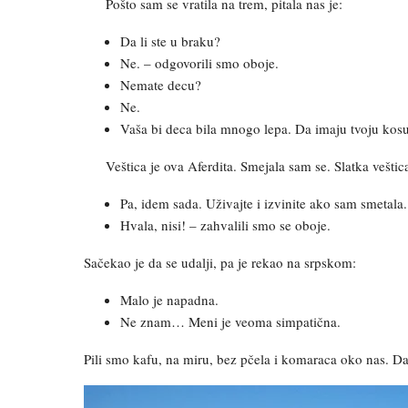
Pošto sam se vratila na trem, pitala nas je:
Da li ste u braku?
Ne. – odgovorili smo oboje.
Nemate decu?
Ne.
Vaša bi deca bila mnogo lepa. Da imaju tvoju kosu 
Veštica je ova Aferdita. Smejala sam se. Slatka veštica, 
Pa, idem sada. Uživajte i izvinite ako sam smetala.
Hvala, nisi! – zahvalili smo se oboje.
Sačekao je da se udalji, pa je rekao na srpskom:
Malo je napadna.
Ne znam… Meni je veoma simpatična.
Pili smo kafu, na miru, bez pčela i komaraca oko nas. 