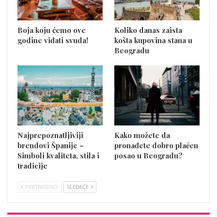
Boja koju ćemo ove
Koliko danas zaista
godine viđati svuda!
košta kupovina stana u
Beogradu
Najprepoznatljiviji
Kako možete da
brendovi Španije –
pronađete dobro plaćen
Simboli kvaliteta, stila i
posao u Beogradu?
tradicije
PRETHODNO
SLEDEĆE