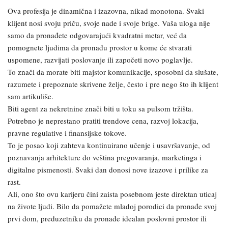
Ova profesija je dinamična i izazovna, nikad monotona. Svaki
klijent nosi svoju priču, svoje nade i svoje brige. Vaša uloga nije
samo da pronađete odgovarajući kvadratni metar, već da
pomognete ljudima da pronađu prostor u kome će stvarati
uspomene, razvijati poslovanje ili započeti novo poglavlje.
To znači da morate biti majstor komunikacije, sposobni da slušate,
razumete i prepoznate skrivene želje, često i pre nego što ih klijent
sam artikuliše.
Biti agent za nekretnine znači biti u toku sa pulsom tržišta.
Potrebno je neprestano pratiti trendove cena, razvoj lokacija,
pravne regulative i finansijske tokove.
To je posao koji zahteva kontinuirano učenje i usavršavanje, od
poznavanja arhitekture do veština pregovaranja, marketinga i
digitalne pismenosti. Svaki dan donosi nove izazove i prilike za
rast.
Ali, ono što ovu karijeru čini zaista posebnom jeste direktan uticaj
na živote ljudi. Bilo da pomažete mladoj porodici da pronađe svoj
prvi dom, preduzetniku da pronađe idealan poslovni prostor ili