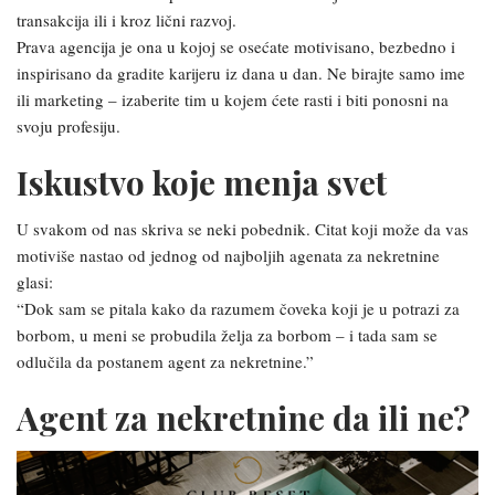
transakcija ili i kroz lični razvoj.
Prava agencija je ona u kojoj se osećate motivisano, bezbedno i
inspirisano da gradite karijeru iz dana u dan. Ne birajte samo ime
ili marketing – izaberite tim u kojem ćete rasti i biti ponosni na
svoju profesiju.
Iskustvo koje menja svet
U svakom od nas skriva se neki pobednik. Citat koji može da vas
motiviše nastao od jednog od najboljih agenata za nekretnine
glasi:
“Dok sam se pitala kako da razumem čoveka koji je u potrazi za
borbom, u meni se probudila želja za borbom – i tada sam se
odlučila da postanem agent za nekretnine.”
Agent za nekretnine da ili ne?