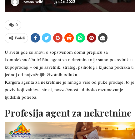
јун 26, 2025
Jovana Belić
0
Podeli
U svetu gde se snovi o sopstvenom domu prepliću sa
kompleksnošću tržišta, agent za nekretnine nije samo posrednik u
kupoprodaji – on je savetnik, strateg, psiholog i ključna podrška u
jednoj od najvažnijih životnih odluka.
Karijera agenta za nekretnine je mnogo više od puke prodaje; to je
poziv koji zahteva strast, posvećenost i duboko razumevanje
ljudskih potreba.
Profesija agent za nekretnine