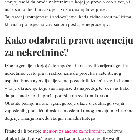
starijoj osobi da proda nekretninu u kojoj je provela ceo život, vi
niste samo deo transakcije – vi ste deo njihove priče.
Taj osećaj ispunjenosti i zadovoljstva, kada vidite sreću na licima
klijenata po uspešno završenom poslu, je neprocenjiv.
Kako odabrati pravu agenciju
za nekretnine?
Izbor agencije u kojoj ćete započeti ili nastaviti karijeru agent za
nekretnine često pravi razliku između proseka i autentičnog
uspeha. Prava agencija nije samo posrednik između vas i klijenata
– to je okruženje koje vas inspiriše da napredujete, uči vas kako
da postanete bolji i pruža podršku na svakom koraku.
Obratite pažnju na one agencije koje ulažu u edukaciju svojih
zaposlenih, podstiču timsku atmosferu i omogućavaju međusobno
deljenje znanja između starijih i mlađih kolega.
Pitajte da li postoje
mentori za agente za nekretnine
, redovne
obuke i da li se vaš uspeh meri samo kroz broj realizovanih