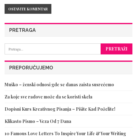
PRETRAGA
PREPORUČUJEMO
Muško – ženski odnosi gde se danas zaista susrećemo
Za koje sve radove može da se koristi skela
Dopisni Kurs Kreativnog Pisanja – Pišite Kad Poželite!
Klikasto Pismo – Veza Od 7 Dana
10 Famous Love Letters To Inspire Your Life & Your Writing