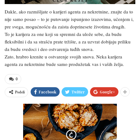
Dakle, ako razmišljate o karijeri agenta za nekretnine, znajte da to
nije samo posao – to je putovanje ispunjeno izazovima, učenjem i,
pre svega, mogućnošću da zaista doprinesete životima drugih.
To je karijera za one koji su spremni da ulože sebe, da budu
fleksibilni i da sa strašću prate tržište, a za uzvrat dobijaju priliku
da budu svedoci i deo ostvarenja tuđih snova.
Zato, hrabro krenite u ostvarenje svojih snova. Neka karijera
agenta za nekretnine bude samo produžetak vas i vaših želja.
0
Podeli
Facebook
Twitter
Google+